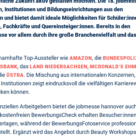
rufliche Zukunft aktiv gestalten möchten. Die 18. jobmes
, Institutionen und Bildungseinrichtungen aus den
und bietet damit ideale Möglichkeiten für Schüler:inn
, Fachkräfte und Quereinsteiger:innen. Bereits in den
e vor allem durch ihre große Branchenvielfalt und da
e namhafte Top-Aussteller wie
, die
AMAZON
BUNDESPOLI
, das
,
KSBANK
LAND NIEDERSACHSEN
MCDONALD’S EH
die
. Die Mischung aus internationalen Konzernen,
ÜSTRA
nstitutionen zeigt eindrucksvoll die vielfältigen Karrier
cken können.
iellen Arbeitgebern bietet die jobmesse hannover auch
kostenfreien BewerbungsCheck erhalten Besucher:inne
nterlagen, während der BewerbungsFotoservice profession
erstellt. Ergänzt wird das Angebot durch Beauty Workshops