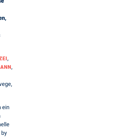
se
en,
s
,
ZEI
,
MANN
ewege,
 ein
n
elle
 by