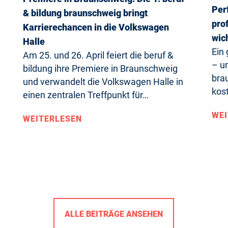
Per
& bildung braunschweig bringt
pro
Karrierechancen in die Volkswagen
wich
Halle
Ein
Am 25. und 26. April feiert die beruf &
– un
bildung ihre Premiere in Braunschweig
bra
und verwandelt die Volkswagen Halle in
kost
einen zentralen Treffpunkt für…
WEI
WEITERLESEN
ALLE BEITRÄGE ANSEHEN