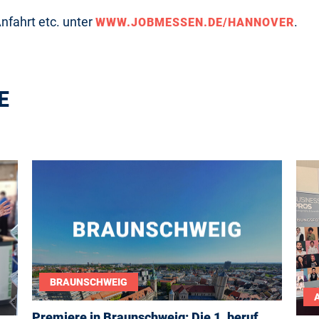
nfahrt etc. unter
.
WWW.JOBMESSEN.DE/HANNOVER
E
BRAUNSCHWEIG
Premiere in Braunschweig: Die 1. beruf