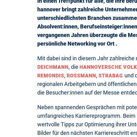
in einen Treffpunkt für alle, die ihre be
hannover bringt zahlreiche Unternehmen
unterschiedlichsten Branchen zusammen 
Absolvent:innen, Berufseinsteiger:innen
vergangenen Jahren überzeugte die Mess
persönliche Networking vor Ort .
Mit dabei sind in diesem Jahr zahlreich
, die
DEICHMANN
HANNOVERSCHE VOL
,
,
und 
REMONDIS
ROSSMANN
STRABAG
regionalen Arbeitgebern und öffentlichen I
die Besucher:innen auf der Messe entde
Neben spannenden Gesprächen mit potenz
umfangreiches Karriereprogramm. Beim 
wertvolle Tipps zur Optimierung ihrer U
Bilder für den nächsten Karriereschritt 