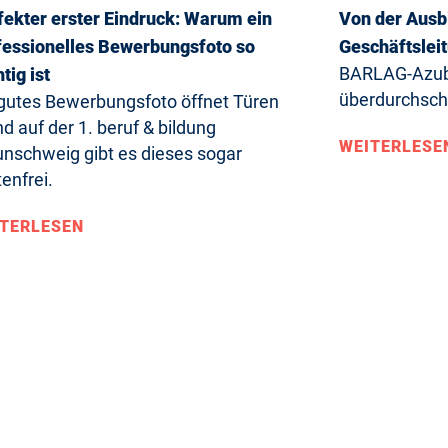
fekter erster Eindruck: Warum ein
Von der Ausbi
fessionelles Bewerbungsfoto so
Geschäftslei
BARLAG-Azubi
tig ist
überdurchschn
 gutes Bewerbungsfoto öffnet Türen
d auf der 1. beruf & bildung
WEITERLESE
unschweig gibt es dieses sogar
enfrei.
TERLESEN