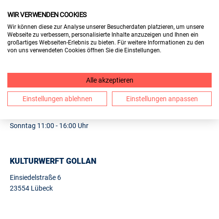
WIR VERWENDEN COOKIES
FÜR BESUCHER
Wir können diese zur Analyse unserer Besucherdaten platzieren, um unsere
Webseite zu verbessern, personalisierte Inhalte anzuzeigen und Ihnen ein
FÜR AUSSTELLER
großartiges Webseiten-Erlebnis zu bieten. Für weitere Informationen zu den
von uns verwendeten Cookies öffnen Sie die Einstellungen.
1. BERUF & BILDUNG LÜBECK
Alle akzeptieren
12.
13.09.2026
Einstellungen ablehnen
Einstellungen anpassen
Samstag 10:00 - 15:00 Uhr
Sonntag 11:00 - 16:00 Uhr
KULTURWERFT GOLLAN
Einsiedelstraße 6
23554 Lübeck