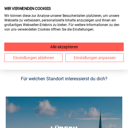
WIR VERWENDEN COOKIES
FÜR BESUCHER
Wir können diese zur Analyse unserer Besucherdaten platzieren, um unsere
Webseite zu verbessern, personalisierte Inhalte anzuzeigen und Ihnen ein
FÜR AUSSTELLER
großartiges Webseiten-Erlebnis zu bieten. Für weitere Informationen zu den
von uns verwendeten Cookies öffnen Sie die Einstellungen.
UNSERE BERUF & BILDUNG HÄLT
Alle akzeptieren
AN 6 STATIONEN. FINDE HIER DIE
Einstellungen ablehnen
Einstellungen anpassen
MESSE IN DEINER NÄHE.
Für welchen Standort interessierst du dich?